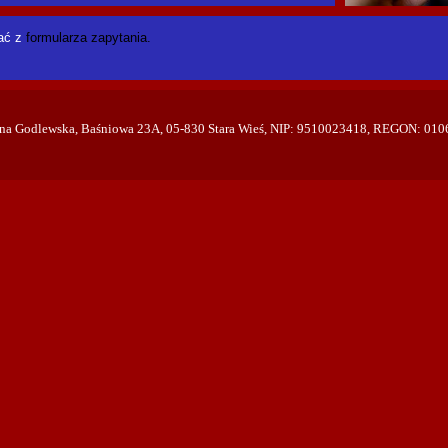
tać z
formularza zapytania.
lina Godlewska, Baśniowa 23A, 05-830 Stara Wieś, NIP: 9510023418, REGON: 01